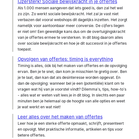
IJzersterk! Sociale bewijskracht in je offertes
Als 1.000 mensen aangeven dat iets goed is, dan zal het wel
zo zijn. Zo werkt sociale bewijskracht. Het zal je vast niet
verbazen dat vooral webshops dit dagelijks inzetten. Het zorgt
namelijk voor aantoonbaar meer conversie. De cijfers liegen
er niet om! Een geweldige kans dus om de overtuigingskracht
van je offertes ermee te versterken. In dit blog daarom alles
over sociale bewijskracht en hoe je dit succesvol in je offertes
toepast.
Opvolgen van offertes: timing is everything
Timing is alles, óók bij het maken van offertes en de opvolging
ervan. Ben je te snel, dan kom je misschien te gretig over. Ben
je te laat, dan kan dat als desinteresse worden opgevat. En
dan de opvolging: wanneer bel je een (potentiële) klant om te
vragen wat hij van je voorstel vindt? Dilemma’s, tips, how-to’s
- alles wat er weten valt lees je in dit blog. In slechts een paar
minuten ben je helemaal op de hoogte van alle opties en weet
je wat werkt en wat niet!
Leer alles over het maken van offertes
Leer hoe je een sterke offerte opmaakt, schrijft, presenteert
en opvolgt. Met praktische informatie, artikelen en tips voor
betere offertes.