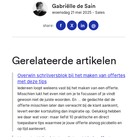
Gabriëlle de Sain
woensdag 21 mei 2025
-
Sales
f
X
in
@
share:
Gerelateerde artikelen
Overwin schrijversblok bij het maken van offertes
met deze tips
Iedereen loopt weleens vast bij het maken van een offerte.
Misschien lukt het even niet om je te focussen of je vindt
gewoon niet de juiste woorden. En … de gedachte dat de
offerte misschien later dan verwacht bij de klant aankomt,
levert eerder kortsluiting dan inspiratie op. Gelukkig hebben
we daar wat voor: maar liefst 10 praktische en direct
toepasbare tips waarmee je jouw offerte alsnog picobello en
op tijd aanlevert.