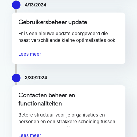
4/13/2024
Instellingen > Contacten (voor Premium
abonnementen)
Gebruikersbeheer update
Er is een nieuwe update doorgevoerd die
naast verschillende kleine optimalisaties ook
een verbeterd gebruikersbeheer
implementeert. Je vindt het gebruikersbeheer
Lees meer
onder de gebruikers tab in je account
instellingen.
3/30/2024
Hieronder een overzicht van de belangrijkste
vernieuwingen:
Contacten beheer en
Nieuwe interface
functionaliteiten
Meer controle over gebruikers
Betere structuur voor je organisaties en
personen en een strakkere scheiding tussen
Systeem administrator configuratie
consumenten en zakelijke contacten. Lees
meer over alle nieuwe functionaliteiten in de
Lees meer