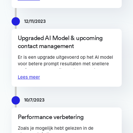
Offerte verzend rechten instellen per
volgende blog:
Upgrade van klanten beheer
gebruiker
en functionaliteiten
12/11/2023
Upgraded AI Model & upcoming
contact management
Er is een upgrade uitgevoerd op het AI model
voor betere prompt resultaten met snellere
performance. Ook zijn er diverse kleine
optimalisaties doorgevoerd.
Lees meer
Nieuw contacten beheer
Er wordt momenteel hard gewerkt aan een
10/7/2023
vernieuwd contacten beheer dat in 2024
gelanceerd gaat worden.
Performance verbetering
Zoals je mogelijk hebt gelezen in de