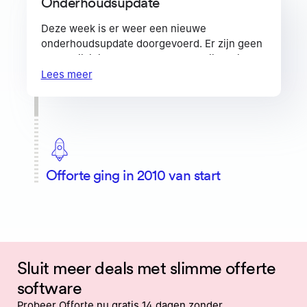
Onderhoudsupdate
Deze week is er weer een nieuwe
onderhoudsupdate doorgevoerd. Er zijn geen
grote wijzigingen, maar voornamelijk kleine
optimalisaties.
Lees meer
Work in progress: nieuwe offerte editor
Achter de schermen wordt er hard gewerkt
aan een volledig nieuwe offerte editor.
Verwachte release is Q1 2023
Offorte ging in 2010 van start
Sluit meer deals met slimme offerte
software
Probeer Offorte nu gratis 14 dagen zonder