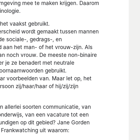
k)omgeving mee te maken krijgen. Daarom
inologie.
et vaakst gebruikt.
derscheid wordt gemaakt tussen mannen
e sociale-, gedrags-, en
 aan het man- of het vrouw-zijn. Als
man noch vrouw. De meeste non-binaire
r je ze benadert met neutrale
 voornaamwoorden gebruikt.
r voorbeelden van. Maar let op, het
oon zij/haar/haar of hij/zij/zijn
n allerlei soorten communicatie, van
onderwijs, van een vacature tot een
kundigen op dit gebied? Jane Gorden
p Frankwatching uit waarom: