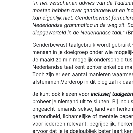
“In het verschenen advies van de Taaluni
moeten hebben over genderbewust en inclu
kan eigenlijk niet. Genderbewust formuler
Nederlandse grammatica in de weg zit. Bo
diepgeworteld in de Nederlandse taal.”
(Br
Genderbewust taalgebruik wordt gebruikt wa
mensen in je doelgroep onder wie mogelijk,
Je maakt zo min mogelijk onderscheid tuss
Nederlandse taal kent echter enkel de ma
Toch zijn er een aantal manieren waarmee 
afstemmen.Verderop in dit blog zal ik da
Je kunt ook kiezen voor
inclusief taalgebr
probeer je niemand uit te sluiten. Bij inclu
ongeacht iemands sekse, land van herkomst
gezondheid, lichamelijke of mentale beper
voor iedereen relevant, begrijpelijk, herke
ervoor dat je je doelpubliek beter leert ken