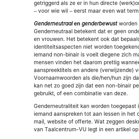
getriggerd als ze er in hun directe (wer
– voor wie wil – eerst maar even wat term
Genderneutraal
en
genderbewust
worden h
Genderneutraal betekent dat er geen on
en vrouwen. Het betekent ook dat bepaald
identiteitsaspecten niet worden toegekend
iemand non-binair is voelt diegene zich 
mensen vinden het daarom prettig wannee
aanspreektitels en andere (verwijzende)
Voornaamwoorden als die/hen/hun zijn daa
kan net zo goed zijn dat een non-binair pers
gebruikt, of een combinatie van deze.
Genderneutraliteit kan worden toegepast i
iemand aanspreken tot aan lessen in het 
mail, website of offerte. Wat zeggen des
van Taalcentrum-VU legt in een artikel o