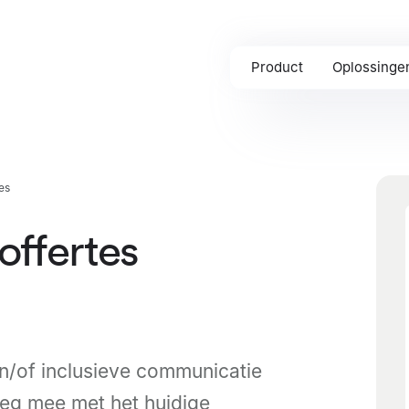
Product
Oplossinge
es
ffertes
n/of inclusieve communicatie
eg mee met het huidige