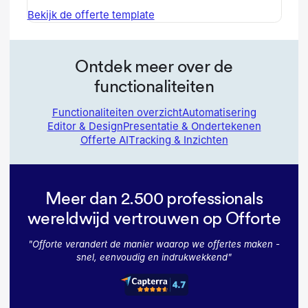
Bekijk de offerte template
Ontdek meer over de
functionaliteiten
Functionaliteiten overzicht
Automatisering
Editor & Design
Presentatie & Ondertekenen
Offerte AI
Tracking & Inzichten
Meer dan 2.500 professionals
wereldwijd vertrouwen op Offorte
"
Offorte verandert de manier waarop we offertes maken -
snel, eenvoudig en indrukwekkend
"