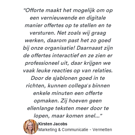
Zo kun je op het juiste moment opvolgen, wetende dat ze
desktop, tablet of smartphone. Dit niveau van consistentie
de informatie hebben bekeken. Het is een handig
"
Offorte maakt het mogelijk om op
verbetert de algehele klantervaring.
hulpmiddel voor het beheren van klantbetrokkenheid en het
een vernieuwende en digitale
timen van je communicatie, wat je kansen vergroot om de
manier offertes op te stellen en te
deal te sluiten.
versturen. Net zoals wij graag
werken, daarom past het zo goed
bij onze organisatie! Daarnaast zijn
de offertes interactief en ze zien er
professioneel uit, daar krijgen we
vaak leuke reacties op van relaties.
Door de sjablonen goed in te
richten, kunnen collega’s binnen
enkele minuten een offerte
opmaken. Zij hoeven geen
ellenlange teksten meer door te
lopen, maar komen snel...
"
Kirsten Jacobs
Marketing & Communicatie
-
Vermetten