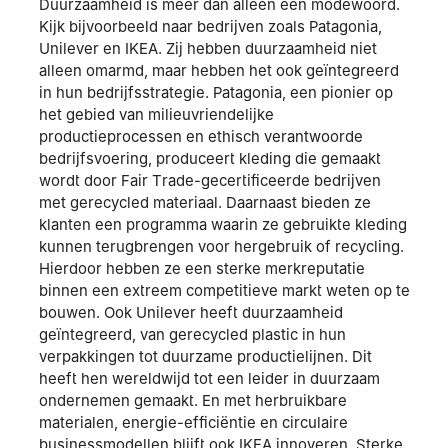
Duurzaamheid is meer dan alleen een modewoord.
Kijk bijvoorbeeld naar bedrijven zoals Patagonia,
Unilever en IKEA. Zij hebben duurzaamheid niet
alleen omarmd, maar hebben het ook geïntegreerd
in hun bedrijfsstrategie. Patagonia, een pionier op
het gebied van milieuvriendelijke
productieprocessen en ethisch verantwoorde
bedrijfsvoering, produceert kleding die gemaakt
wordt door Fair Trade-gecertificeerde bedrijven
met gerecycled materiaal. Daarnaast bieden ze
klanten een programma waarin ze gebruikte kleding
kunnen terugbrengen voor hergebruik of recycling.
Hierdoor hebben ze een sterke merkreputatie
binnen een extreem competitieve markt weten op te
bouwen. Ook Unilever heeft duurzaamheid
geïntegreerd, van gerecycled plastic in hun
verpakkingen tot duurzame productielijnen. Dit
heeft hen wereldwijd tot een leider in duurzaam
ondernemen gemaakt. En met herbruikbare
materialen, energie-efficiëntie en circulaire
businessmodellen blijft ook IKEA innoveren. Sterke